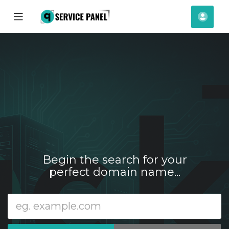
se
Mobile
Raču
ile
Menu
nu
Begin the search for your
perfect domain name...