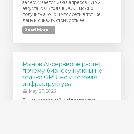
задерживается из-за адресов? До 2
августа 2026 года в QCKL можно
получить анонс IP-подсети в тот же
день и снизить стоимость её ...
Read More
Рынок AI-серверов растёт:
почему бизнесу нужны не
только GPU, но и готовая
инфраструктура
May 27, 2026
Рынок серверной инфраструктуры
продолжает быстро расти из-за спроса
на AI-нагрузки, GPU-серверы и
высокопроизводительные дата-центры.
По данным IDC, мировой серверный
рынок в 2025 году достиг ...