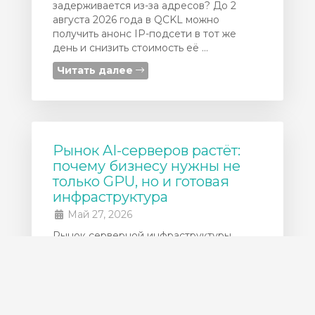
задерживается из-за адресов? До 2
августа 2026 года в QCKL можно
получить анонс IP-подсети в тот же
день и снизить стоимость её ...
Читать далее
Рынок AI-серверов растёт:
почему бизнесу нужны не
только GPU, но и готовая
инфраструктура
Май 27, 2026
Рынок серверной инфраструктуры
продолжает быстро расти из-за спроса
на AI-нагрузки, GPU-серверы и
высокопроизводительные дата-центры.
По данным IDC, мировой серверный
рынок в 2025 году достиг ...