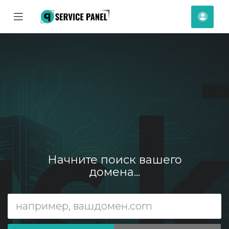
se
Mobile
Акка
ile
Menu
nu
Начните поиск вашего
домена...
отр