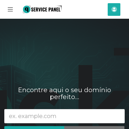
se
Mobile
Cont
ile
Menu
nu
Encontre aqui o seu domínio
perfeito…