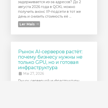
задерживается из-за адресов? До 2
августа 2026 года в QCKL можно
получить анонс IP-подсети в тот же
день и снизить стоимость её ...
Ler Mais
Рынок AI-серверов растёт:
почему бизнесу нужны не
только GPU, но и готовая
инфраструктура
Mai 27, 2026
Рынок серверной инфраструктуры
продолжает быстро расти из-за спроса
на AI-нагрузки, GPU-серверы и
высокопроизводительные дата-центры.
По данным IDC, мировой серверный
рынок в 2025 году достиг ...