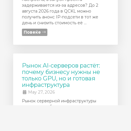
задерживается из-за адресов? До 2
августа 2026 года в QCKL можно
получить анонс IP-подсети в тот же
день и снизить стоимость её ...
Повеќе
Рынок AI-серверов растёт:
почему бизнесу нужны не
только GPU, но и готовая
инфраструктура
May 27, 2026
Рынок серверной инфраструктуры
продолжает быстро расти из-за спроса
на AI-нагрузки, GPU-серверы и
высокопроизводительные дата-центры.
По данным IDC, мировой серверный
рынок в 2025 году достиг ...