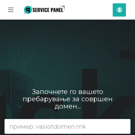
se
Mobile
Ваш
ile
Menu
смет
nu
Започнете го вашето
пребарување за совршен
домен...
увачка